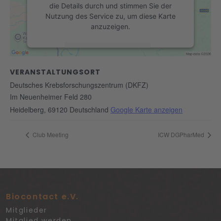
die Details durch und stimmen Sie der
Nutzung des Service zu, um diese Karte
anzuzeigen.
Mehr Informationen
VERANSTALTUNGSORT
Akzeptieren
Deutsches Krebsforschungszentrum (DKFZ)
powered by
Usercentrics Consent
Im Neuenheimer Feld 280
Management Platform
&
eRecht24
Heidelberg
,
69120
Deutschland
Google Karte anzeigen
Club Meeting
ICW DGPharMed
Biocontact e.V.
Mitglieder
Mitglied werden