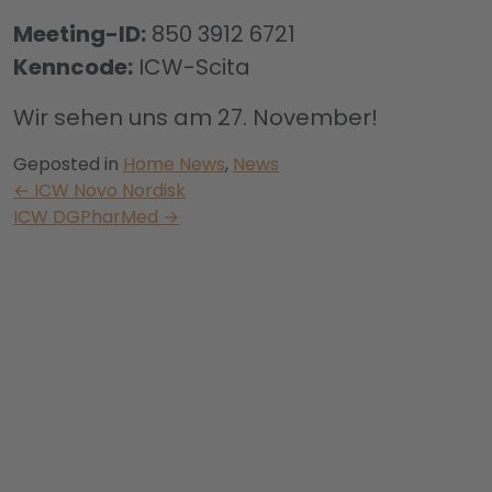
Meeting-ID:
850 3912 6721
Kenncode:
ICW-Scita
Wir sehen uns am 27. November!
Geposted in
Home News
,
News
Beitrag
←
ICW Novo Nordisk
ICW DGPharMed
→
´s
Navigation