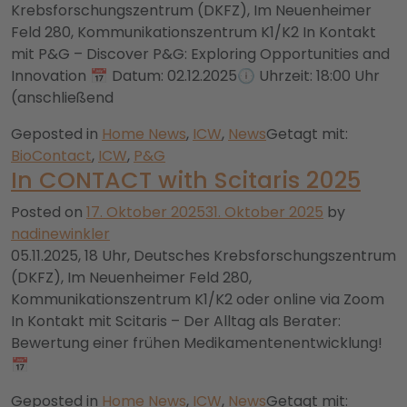
Krebsforschungszentrum (DKFZ), Im Neuenheimer
Feld 280, Kommunikationszentrum K1/K2 In Kontakt
mit P&G – Discover P&G: Exploring Opportunities and
Innovation 📅 Datum: 02.12.2025🕕 Uhrzeit: 18:00 Uhr
(anschließend
Geposted in
Home News
,
ICW
,
News
Getagt mit:
BioContact
,
ICW
,
P&G
In CONTACT with Scitaris 2025
Posted on
17. Oktober 2025
31. Oktober 2025
by
nadinewinkler
05.11.2025, 18 Uhr, Deutsches Krebsforschungszentrum
(DKFZ), Im Neuenheimer Feld 280,
Kommunikationszentrum K1/K2 oder online via Zoom
In Kontakt mit Scitaris – Der Alltag als Berater:
Bewertung einer frühen Medikamentenentwicklung!
📅
Geposted in
Home News
,
ICW
,
News
Getagt mit: