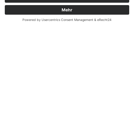
Biocontact e.V.
Mitglieder
Mitglied werden
Gemeinnutz & Spenden