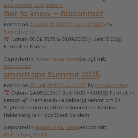
BioContact
,
ICW
,
Scitaris
Get to know – Biocontact
Posted on
24. August 2025
24. August 2025
by
tobiasbecher
📅 Datum: 03.09.2025 & 09.09.2025🕕 Zeit: 18:00🏢
Format: In Person
Geposted in
Home News
,
News
Getagt mit:
BioContact
smartLabs Summit 2025
Posted on
27. Juli 2025
27. Juli 2025
by
tobiasbecher
📅 Datum: 24.09.2025🕕 Zeit: 13.00 – 19.00🏢 Format: In
Person 🚀 Premiere in Heidelberg! Nehmt am 24.
September am smartLabs Summit bei BioLabs
Heidelberg teil – das Event bei dem
Geposted in
Home News
,
News
Getagt mit:
BioContact
,
BioRN