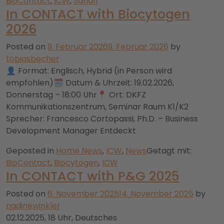
BioContact
,
ICW
,
Sanofi
In CONTACT with Biocytogen
2026
Posted on
9. Februar 2026
9. Februar 2026
by
tobiasbecher
👤 Format: Englisch, Hybrid (in Person wird
empfohlen)🗓️ Datum & Uhrzeit: 19.02.2026,
Donnerstag – 18:00 Uhr📍 Ort: DKFZ
Kommunikationszentrum, Seminar Raum K1/K2
Sprecher: Francesco Cortopassi, Ph.D. – Business
Development Manager Entdeckt
Geposted in
Home News
,
ICW
,
News
Getagt mit:
BioContact
,
Biocytogen
,
ICW
In CONTACT with P&G 2025
Posted on
6. November 2025
14. November 2025
by
nadinewinkler
02.12.2025, 18 Uhr, Deutsches