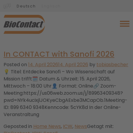
Deutsch
Englisch
In CONTACT with Sanofi 2026
Posted on
14. April 2026
14. April 2026
by
tobiasbecher
💡 Titel: Entdecke Sanofi – Wo Wissenschaft auf
Mission trifft🗓️ Datum & Uhrzeit: 15. April 2026,
Mittwoch – 18:00 Uhr👤 Format: Online🔗 Zoom-
Meeting:https://us06web.zoom.us/j/89963409348?
pwd=NYk4ucixjlJOKyeCbgAExbe3MCapOb.1Meeting-
ID: 899 6340 9348Kenncode: 5cYK8d In der Online-
Veranstraltung
Geposted in
Home News
,
ICW
,
News
Getagt mit: