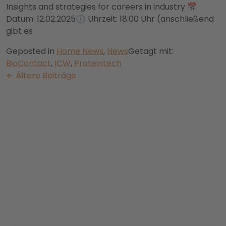
Insights and strategies for careers in industry 📅
Datum: 12.02.2025🕕 Uhrzeit: 18:00 Uhr (anschließend
gibt es
Geposted in
Home News
,
News
Getagt mit:
BioContact
,
ICW
,
Proteintech
Beitrag
←
Ältere Beiträge
´s
Navigation