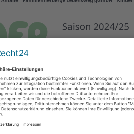
e Amalie
Familienherberge Lebensweg gGmbH
Kinder
Saison 2024/25
Das Waldpiraten-Camp ist eine
Kinderkrebsstiftung. Für krebsk
Baustein in der Krankheitsbewä
Camp, in dem das Programm spe
zugeschnitten ist. Neben Spaß i
Wandern und Kanu fahren ste
erlebnispädagogische Inhalte 