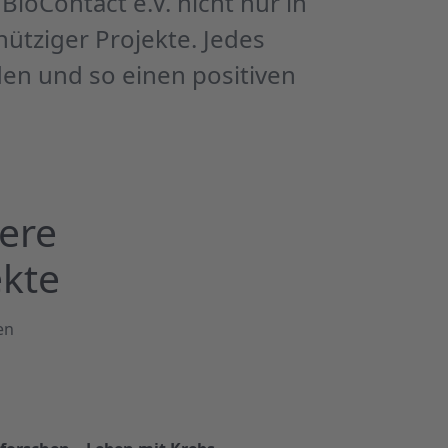
ioContact e.V. nicht nur in
ütziger Projekte. Jedes
den und so einen positiven
ere
ekte
en