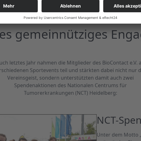
ges gemeinnütziges Eng
uch letztes Jahr nahmen die Mitglieder des BioContact e.V. 
rschiedenen Sportevents teil und stärkten dabei nicht nur 
Vereinsgeist, sondern unterstützten damit auch zwei
Spendenaktionen des Nationalen Centrums für
Tumorerkrankungen (NCT) Heidelberg:
NCT-Spen
Unter dem Motto 