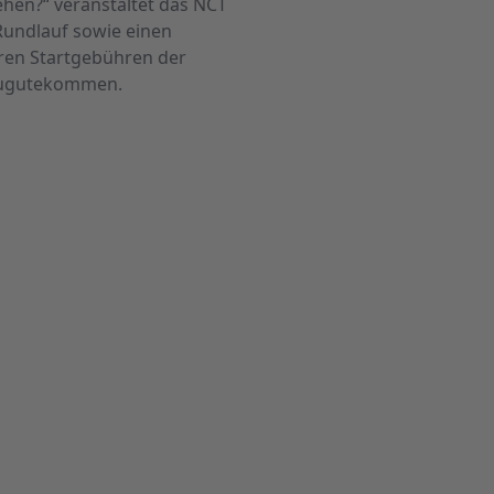
ehen?“ veranstaltet das NCT
Rundlauf sowie einen
ren Startgebühren der
zugutekommen.