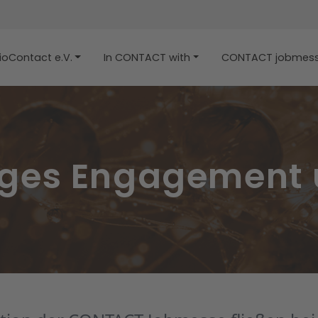
ioContact e.V.
In CONTACT with
CONTACT jobmes
ges Engagement