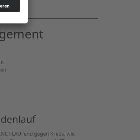
agement
an
den
denlauf
„NCT-LAUFend gegen Krebs, wie