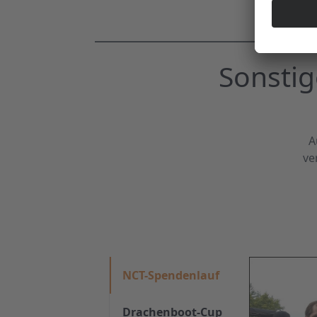
Sonsti
A
ve
NCT-Spendenlauf
Drachenboot-Cup