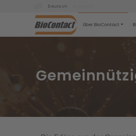
Deutsch
Englisch
Über BioContact
B
Gemeinnützi