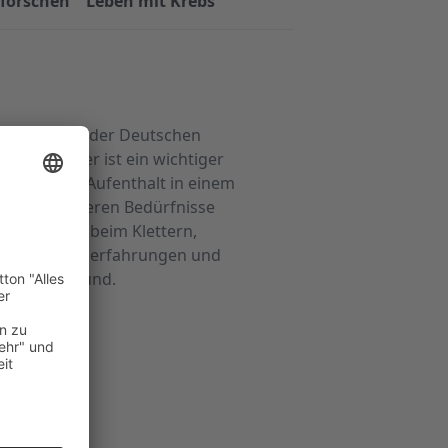
 forschen
Leben mit Krebs
 Einrichtung der Deutschen
ranke Kinder ist ein wichtiger
ltigung ein Aufenthalt in einem
ziell auf deren Bedürfnisse
n der Natur beim Klettern,
hen Gruppenerfahrungen und
im Vordergrund.