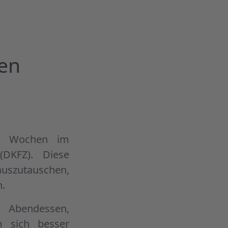
ben
wei Wochen im
DKFZ). Diese
auszutauschen,
n.
 Abendessen,
m sich besser