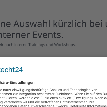
ine Auswahl kürzlich bei
nterner Events.
ir auch interne Trainings und Workshops.
nbootrennen
bei uns in der BioContact
e Drachenbootwettbewerb
In diesem Jahr hatten wir
en Tag mit Sonne und
e gute Stimmung hat das