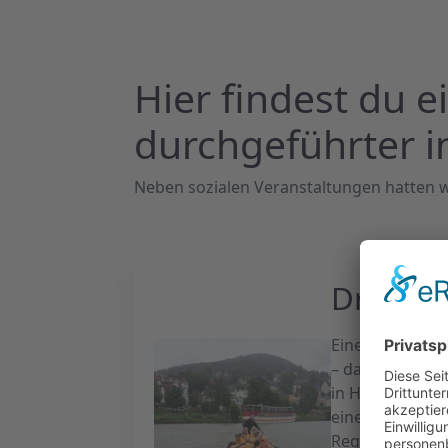
Hier findest du e
durchgeführter i
Neben sozialen Veranstaltungen hatten w
Drache
Eine Tradition 
– das jährlich
in Heidelberg. 
einen gemischt
Regen, aber di