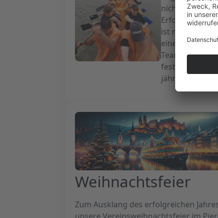
nicht getrübt. 
Erfolg und hat 
ist mehr als nu
eine freudige 
Teamzusammenh
festlichen Art,
jährlichen Bem
Weihnachtsfeier
Zum Ausklang des erfolgreichen Jahre
unsere Vereinsweihnachtsfeier im Pier4