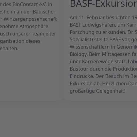
BASF-Exkursio
 des BioContact e.V. in
esheim an der Badischen
Am 11. Februar besuchten 19 
er Winzergenossenschaft
BASF Ludwigshafen, um Karri
ngenehme Atmosphäre
Forschung zu erkunden. Dr. 
usch unserer Teamleiter
Specialist) stellte BASF vor, 
rganisation dieses
Wissenschaftlern in Genomi
ehalten.
Biology. Beim Mittagessen 
über Karrierewege statt. La
Bustour durch die Produktio
Eindrücke. Der Besuch im B
Exkursion ab. Herzlichen Da
großartige Gelegenheit!