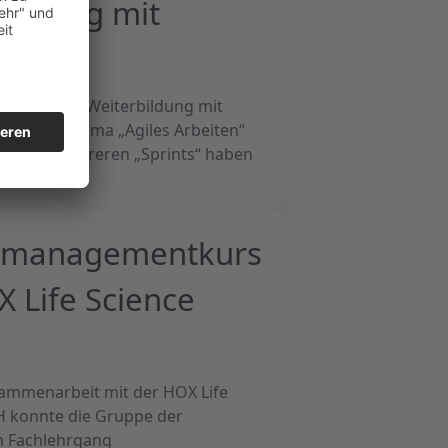
bildung mit
ine interne Weiterbildung mit
r wir das Thema „Agiles Arbeiten“
ten. In mehreren „Sprints“ haben
nd eröffnet.
ktmanagementkurs
X Life Science
ammenarbeit mit der HOX Life
 konnte die Gruppe der
m Fachlehrgang