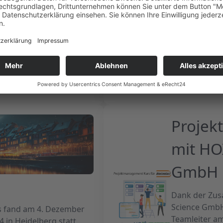
Interne Weiter
Das Rennen war ein voller
richtig Spaß gemacht. Es
McKinsey
r ein Wettbewerb. Es ist
Mischung aus
Anfang von 2024 haben wir e
alt und einer
McKinsey veranstaltet, in de
 den Abschluss unserer
etwas mehr beleuchten konn
ühungen zu feiern.
wir ein Restaurant geplant u
Proje
mit HO
GmbH
Dank der Zus
Science GmbH
s fand am 4. Dezember
Teamleiter a
 in Heidelberg statt.