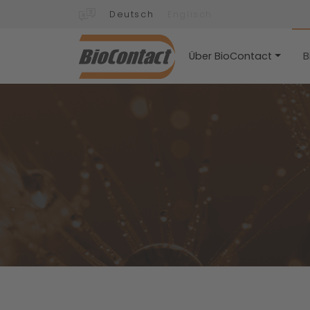
Deutsch
Englisch
Über BioContact
B