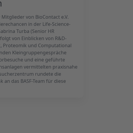
n
Mitglieder von BioContact e.V.
erechancen in der Life-Science-
Sabrina Turba (Senior HR
gefolgt von Einblicken von R&D-
k, Proteomik und Computational
fanden Kleingruppengespräche
borbesuche und eine geführte
nsanlagen vermittelten praxisnahe
esucherzentrum rundete die
nk an das BASF-Team für diese