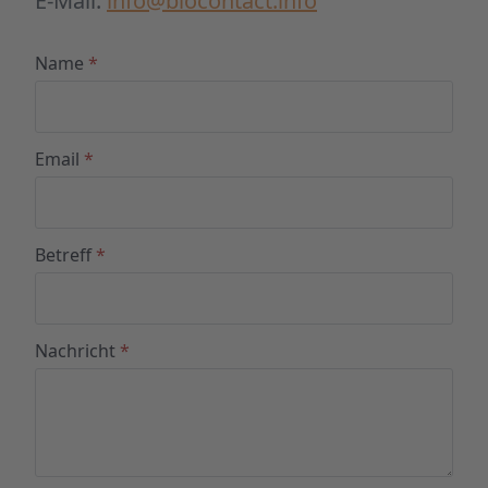
E-Mail:
info@biocontact.info
Name
*
Email
*
Betreff
*
Nachricht
*