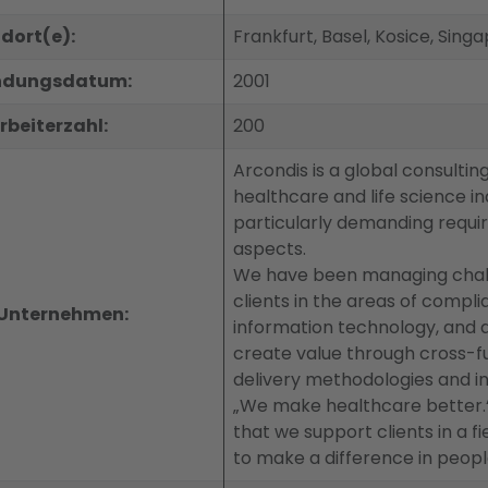
dort(e):
Frankfurt, Basel, Kosice, Sing
ndungsdatum:
2001
rbeiterzahl:
200
Arcondis is a global consulti
healthcare and life science ind
particularly demanding requi
aspects.
We have been managing chall
clients in the areas of compl
Unternehmen:
information technology, and d
create value through cross-fu
delivery methodologies and in
„We make healthcare better.“ 
that we support clients in a fi
to make a difference in people