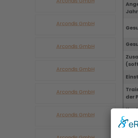
Arcondis GmbH
Ange
Jahr
Arcondis GmbH
Gesu
Gesu
Arcondis GmbH
Zusa
(soft
Arcondis GmbH
Eins
Trai
Arcondis GmbH
der 
Kont
Arcondis GmbH
Arcondis GmbH