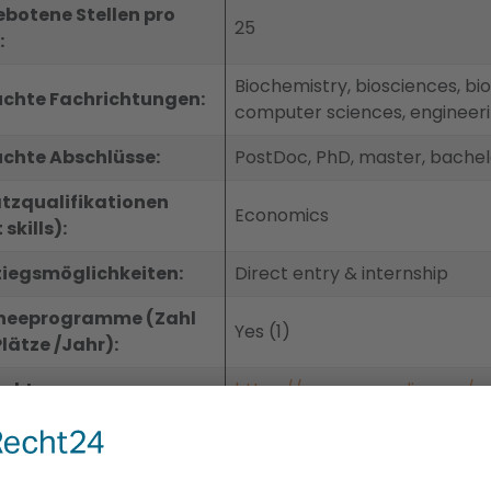
botene Stellen pro
25
:
Biochemistry, biosciences, bi
chte Fachrichtungen:
computer sciences, engineer
chte Abschlüsse:
PostDoc, PhD, master, bachel
tzqualifikationen
Economics
 skills):
tiegsmöglichkeiten:
Direct entry & internship
neeprogramme (Zahl
Yes (1)
Plätze /Jahr):
akt:
https://www.arcondis.com/e