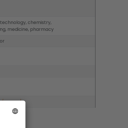
otechnology, chemistry,
ing, medicine, pharmacy
or
n/career/