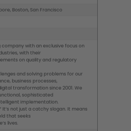
apore, Boston, San Francisco
ng company with an exclusive focus on
ustries, with their
rements on quality and regulatory
enges and solving problems for our
iance, business processes,
igital transformation since 2001. We
nctional, sophisticated
telligent implementation.
It‘s not just a catchy slogan. It means
eld that seeks
‘s lives.