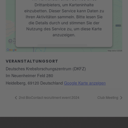
Drittanbieters, um Karteninhalte
einzubetten. Dieser Service kann Daten zu
Ihren Aktivitäten sammeln. Bitte lesen Sie
die Details durch und stimmen Sie der
Nutzung des Service zu, um diese Karte
anzuzeigen.
Mehr Informationen
VERANSTALTUNGSORT
Akzeptieren
Deutsches Krebsforschungszentrum (DKFZ)
powered by
Usercentrics Consent
Im Neuenheimer Feld 280
Management Platform
&
eRecht24
Heidelberg
,
69120
Deutschland
Google Karte anzeigen
2nd BioContact recruitment event 2024
Club Meeting