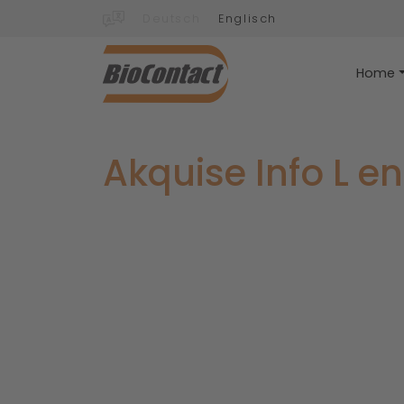
Deutsch
Englisch
Home
Akquise Info L en