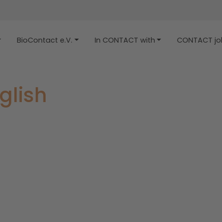
BioContact e.V.
In CONTACT with
CONTACT job
glish