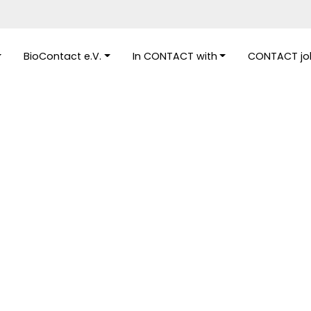
BioContact e.V.
In CONTACT with
CONTACT job