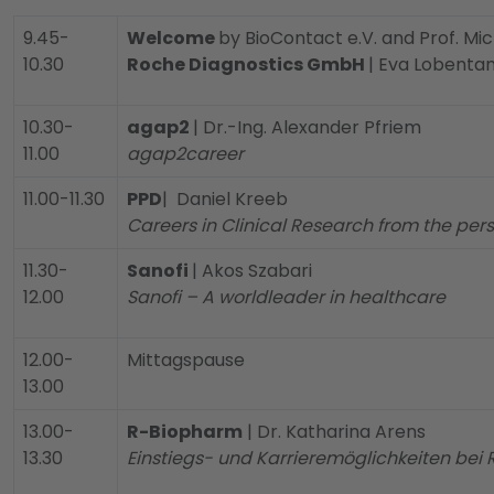
9.45-
Welcome
by BioContact e.V. and Prof. Mi
10.30
Roche Diagnostics GmbH
| Eva Lobenta
10.30-
agap2
| Dr.-Ing. Alexander Pfriem
11.00
agap2career
11.00-11.30
PPD
| Daniel Kreeb
Careers in Clinical Research from the per
11.30-
Sanofi
| Akos Szabari
12.00
Sanofi – A worldleader in healthcare
12.00-
Mittagspause
13.00
13.00-
R-Biopharm
| Dr. Katharina Arens
13.30
Einstiegs- und Karrieremöglichkeiten be